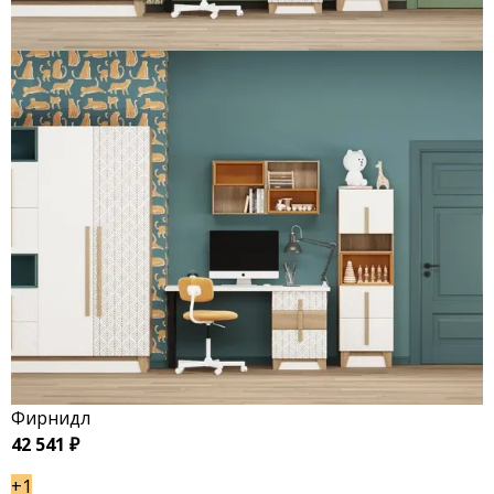
Фирнидл
42 541 ₽
+1