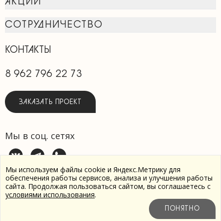
АКЦИИ
СОТРУДНИЧЕСТВО
КОНТАКТЫ
8 962 796 22 73
ЗАКАЗАТЬ ПРОЕКТ
Мы в соц. сетях
Мы используем файлы cookie и Яндекс.Метрику для
обеспечения работы сервисов, анализа и улучшения работы
сайта. Продолжая пользоваться сайтом, вы соглашаетесь с
Пользовательское соглашение
условиями использования
.
Политика обработки персональных данных
Разработка
ПОНЯТНО
сайта -