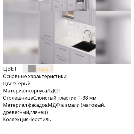
ЦВЕТ
Серый
Основные характеристики:
Цвет
Серый
Материал корпуса
ЛДСП
Столешница
Слоистый пластик Т-38 мм
Материал фасадов
МДФ в эмали (матовый,
древесный,глянец)
Коллекция
Неостиль